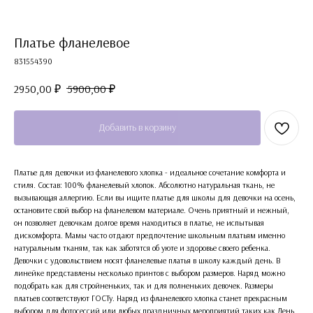
Платье фланелевое
831554390
2950,00
₽
5900,00
₽
Добавить в корзину
Платье для девочки из фланелевого хлопка - идеальное сочетание комфорта и
стиля. Состав: 100% фланелевый хлопок. Абсолютно натуральная ткань, не
вызывающая аллергию. Если вы ищите платье для школы для девочки на осень,
остановите свой выбор на фланелевом материале. Очень приятный и нежный,
он позволяет девочкам долгое время находиться в платье, не испытывая
дискомфорта. Мамы часто отдают предпочтение школьным платьям именно
натуральным тканям, так как заботятся об уюте и здоровье своего ребенка.
Девочки с удовольствием носят фланелевые платья в школу каждый день. В
линейке представлены несколько принтов с выбором размеров. Наряд можно
подобрать как для стройненьких, так и для полненьких девочек. Размеры
платьев соответствуют ГОСТу. Наряд из фланелевого хлопка станет прекрасным
выбором для фотосессий или любых праздничных мероприятий таких как День