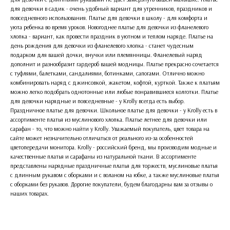
для девочки в садик - очень удобный вариант для утренников, праздников и
повседневного использования. Платье для девочки в школу - для комфорта и
уюта ребенка во время уроков. Новогоднее платье для девочки из фланелевого
хлопка - вариант, как провести праздник в уютном и теплом наряде. Платье на
день рождения для девочки из фланелевого хлопка - станет чудесным
подарком для вашей дочки, внучки или племянницы. Фланелевый наряд
дополнит и разнообразит гардероб вашей модницы. Платье прекрасно сочетается
с туфлями, балетками, сандалиями, ботинками, сапогами. Отлично можно
комбинировать наряд с джинсовкой, жакетом, кофтой, курткой. Также к платьям
можно легко подобрать однотонные или любые понравившиеся колготки. Платье
для девочки нарядные и повседневные - у Krolly всегда есть выбор.
Праздничное платье для девочки. Школьное платье для девочки - у Krolly есть в
ассортименте платья из муслинового хлопка. Платье летнее для девочки или
сарафан - то, что можно найти у Krolly. Уважаемый покупатель, цвет товара на
сайте может незначительно отличаться от реального из-за особенностей
цветопередачи монитора. Krolly - российский бренд, мы производим модные и
качественные платья и сарафаны из натуральной ткани. В ассортименте
представлены нарядные праздничные платья для торжеств, муслиновые платья
с длинным рукавом с оборками и с воланом на юбке, а также муслиновые платья
с оборками без рукавов. Дорогие покупатели, будем благодарны вам за отзывы о
наших товарах.