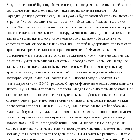
Рождения и Новый Год свадьба утренник, а также для посещения гостей кафе и
ресторанов или прогулок в парках. Также это идеальный вариант, чтобы
нарядить дочку в детский сад. Ваша куколка будет самой обаятельной девочкой
в группе. Платье праздничное для девочки - обязательный элемент детских
вещей. Фланелевая ткань очень приятна на ощупь за счет мелкого рыхлого ворса.
После стирки сохраняет мягкую текстуру, за что и ценится данный материал. В
платье для девочки в школу из фланелевого хлопка можно быстро и легко
согреться холодной осенью или зимой. Ткань способна удерживать тепло за счет
прочного материала и плотного переплетения нитей. Фланель является
долговечным материалом и стойко выдерживает стирки. Ткань не растянется,
даже если учитывать гиперактивность и непоседливость малышек. Нарядное
платье для девочки должно быть качественным. Благодаря натуральному
происхождению, ткань хорошо “дышит” и позволяет находиться ребенку в
комфорте. Изделие легко стирается и очень просто в уходе. Желательная
температура стирки: 30-40 градусов. Стирают фланелевые вещи средствами для
шерсти. Сушат вдали от солнечного света. Гладят не сильно горячим утюгом. При
стирке не желательно тереть или скручивать ткань. Детское теплое платье из
фланели очень практично, ведь ткань не считается мнущейся и после глажки
долго сохраняет опрятный внешний вид. Фланелевое платье Krolly с оборками
имеет удобную длину - миди и подходит как для ежедневного использования,
так и для праздничных мероприятий. Платье нарядное для девочки - вещь,
которая должна быть в гардеробе вашей крошки. Теплое платье для девочки
сшито в минималистичном стиле, не перегружено лишними элементами, ведь
весь акцент на себя забирают трендовые принты и приятные расцветки. Платье
для девочки с длинными рукавами не даст замерзнуть вашей малышке. Платье