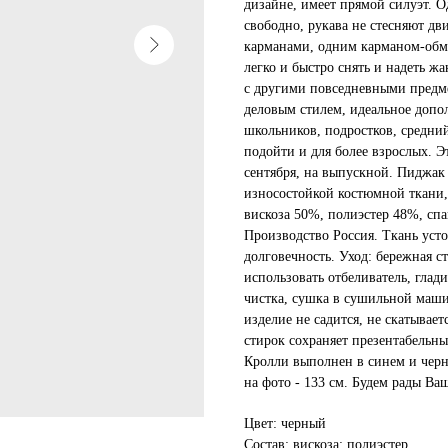
дизайне, имеет прямой силуэт. 
свободно, рукава не стесняют д
карманами, одним карманом-обм
легко и быстро снять и надеть ж
с другими повседневными предме
деловым стилем, идеальное допо
школьников, подростков, средний
подойти и для более взрослых. Э
сентября, на выпускной. Пиджак
износостойкой костюмной ткани, 
вискоза 50%, полиэстер 48%, спа
Производство Россия. Ткань уст
долговечность. Уход: бережная ст
использовать отбеливатель, глад
чистка, сушка в сушильной маши
изделие не садится, не скатывает
стирок сохраняет презентабельн
Кролли выполнен в синем и черно
на фото - 133 см. Будем рады В
Цвет: черный
Состав: вискоза; полиэстер