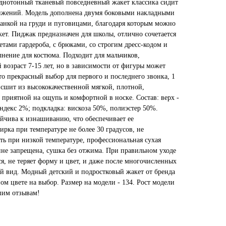
Однотонный тканевый повседневный жакет классика сидит
вижений. Модель дополнена двумя боковыми накладными
анкой на груди и пуговицами, благодаря которым можно
акет. Пиджак предназначен для школы, отлично сочетается
тами гардероба, с брюками, со строгим дресс-кодом и
лнение для костюма. Подходит для мальчиков,
 возраст 7-15 лет, но в зависимости от фигуры может
то прекрасный выбор для первого и последнего звонка, 1
 сшит из высококачественной мягкой, плотной,
приятной на ощупь и комфортной в носке. Состав: верх -
ндекс 2%; подкладка: вискоза 50%, полиэстер 50%.
ойчива к изнашиванию, что обеспечивает ее
ирка при температуре не более 30 градусов, не
ить при низкой температуре, профессиональная сухая
не запрещена, сушка без отжима. При правильном уходе
ся, не теряет форму и цвет, и даже после многочисленных
ый вид. Модный детский и подростковый жакет от бренда
м цвете на выбор. Размер на модели - 134. Рост модели
ашим отзывам!