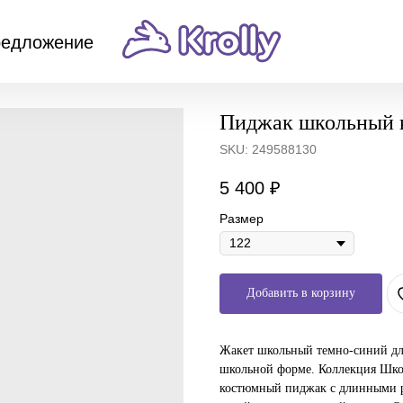
редложение
Пиджак школьный 
SKU:
249588130
5 400
₽
Размер
Добавить в корзину
Жакет школьный темно-синий для
школьной форме. Коллекция Школ
костюмный пиджак с длинными р