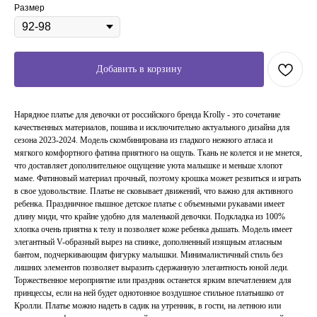
Размер
Добавить в корзину
Нарядное платье для девочки от российского бренда Krolly - это сочетание
качественных материалов, пошива и исключительно актуального дизайна для
сезона 2023-2024. Модель скомбинирована из гладкого нежного атласа и
мягкого комфортного фатина приятного на ощупь. Ткань не колется и не мнется,
что доставляет дополнительное ощущение уюта малышке и меньше хлопот
маме. Фатиновый материал прочный, поэтому крошка может резвиться и играть
в свое удовольствие. Платье не сковывает движений, что важно для активного
ребенка. Праздничное пышное детское платье с объемными рукавами имеет
длину миди, что крайне удобно для маленькой девочки. Подкладка из 100%
хлопка очень приятна к телу и позволяет коже ребенка дышать. Модель имеет
элегантный V-образный вырез на спинке, дополненный изящным атласным
бантом, подчеркивающим фигурку малышки. Минималистичный стиль без
лишних элементов позволяет выразить сдержанную элегантность юной леди.
Торжественное мероприятие или праздник останется ярким впечатлением для
принцессы, если на ней будет однотонное воздушное стильное платьишко от
Кролли. Платье можно надеть в садик на утренник, в гости, на летнюю или