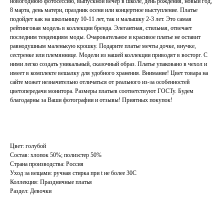
новогоднюю фотосессию, выпускной вечер в школе, день рождения, новый год,
8 марта, день матери, праздник осени или концертное выступление. Платье
подойдет как на школьницу 10-11 лет, так и малышку 2-3 лет. Это самая
рейтинговая модель в коллекции бренда. Элегантная, стильная, отвечает
последним тенденциям моды. Очаровательное и красивое платье не оставит
равнодушным маленькую крошку. Подарите платье мечты дочке, внучке,
сестренке или племяннице. Модели из нашей коллекции приводят в восторг. С
ними легко создать уникальный, сказочный образ. Платье упаковано в чехол и
имеет в комплекте вешалку для удобного хранения. Внимание! Цвет товара на
сайте может незначительно отличаться от реального из-за особенностей
цветопередачи монитора. Размеры платьев соответствуют ГОСТу. Будем
благодарны за Ваши фотографии и отзывы! Приятных покупок!
Цвет: голубой
Состав: хлопок 50%; полиэстер 50%
Страна производства: Россия
Уход за вещами: ручная стирка при t не более 30С
Коллекция: Праздничные платья
Раздел: Девочки