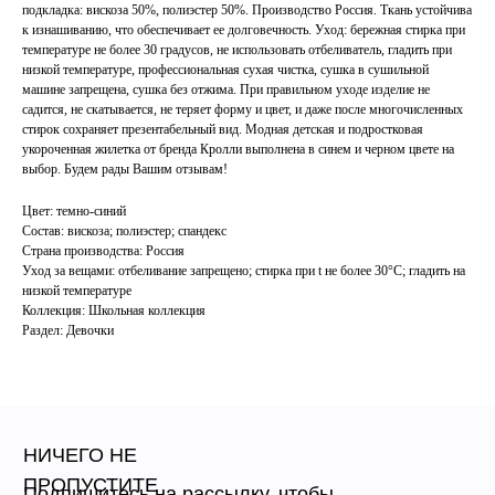
подкладка: вискоза 50%, полиэстер 50%. Производство Россия. Ткань устойчива
к изнашиванию, что обеспечивает ее долговечность. Уход: бережная стирка при
температуре не более 30 градусов, не использовать отбеливатель, гладить при
низкой температуре, профессиональная сухая чистка, сушка в сушильной
машине запрещена, сушка без отжима. При правильном уходе изделие не
садится, не скатывается, не теряет форму и цвет, и даже после многочисленных
стирок сохраняет презентабельный вид. Модная детская и подростковая
укороченная жилетка от бренда Кролли выполнена в синем и черном цвете на
выбор. Будем рады Вашим отзывам!
Цвет: темно-синий
Состав: вискоза; полиэстер; спандекс
Страна производства: Россия
Уход за вещами: отбеливание запрещено; стирка при t не более 30°C; гладить на
низкой температуре
Коллекция: Школьная коллекция
Раздел: Девочки
НИЧЕГО НЕ
ПРОПУСТИТЕ
Подпишитесь на рассылку, чтобы