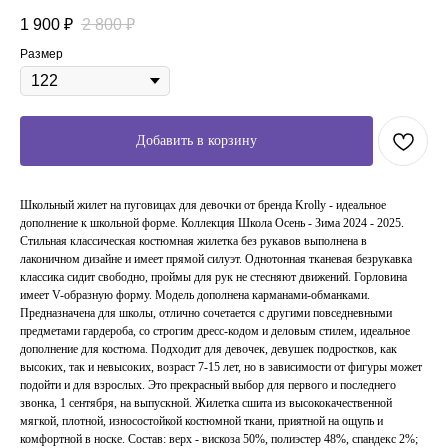
1 900
₽
2 800
₽
Размер
Добавить в корзину
Школьный жилет на пуговицах для девочки от бренда Krolly - идеальное
дополнение к школьной форме. Коллекция Школа Осень - Зима 2024 - 2025.
Стильная классическая костюмная жилетка без рукавов выполнена в
лаконичном дизайне и имеет прямой силуэт. Однотонная тканевая безрукавка
классика сидит свободно, проймы для рук не стесняют движений. Горловина
имеет V-образную форму. Модель дополнена карманами-обманками.
Предназначена для школы, отлично сочетается с другими повседневными
предметами гардероба, со строгим дресс-кодом и деловым стилем, идеальное
дополнение для костюма. Подходит для девочек, девушек подростков, как
высоких, так и невысоких, возраст 7-15 лет, но в зависимости от фигуры может
подойти и для взрослых. Это прекрасный выбор для первого и последнего
звонка, 1 сентября, на выпускной. Жилетка сшита из высококачественной
мягкой, плотной, износостойкой костюмной ткани, приятной на ощупь и
комфортной в носке. Состав: верх - вискоза 50%, полиэстер 48%, спандекс 2%;