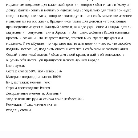
идеальным подарком для маленькой девочки, которая любит играть в "маму и
дочку", фантазировать и мечтать о чудесах. Ведь специально для таких принцесс
созданы нарядные платья, которые произведут на них незабываемое впечатление
и запомнятся на всю жизнь. Праздничное платье для девочки –это настоящее
произведение искусства. Каждый элемент, каждое украшение и каждая деталь
задуманы и продуманы таким образом, чтобы только добавить Вашей малышке
красоты и роскоши. Это не просто платье, это твой мир, где все прекрасно и
идеально. И не забудьте, что нарядное платье для девочки – это то, что способно
поднять настроение, подарить юность и оставить незабываемые воспоминания.
Создайте этот незабываемый образ для своей крохи, и дайте ей возможность
ощутить себя настоящей принцессой в своем лучшем наряде.
Цвет: фуксия
Состав: хлопок 50%; полиэстер 50%
Материал подкладки: хлопок 100%
Вид застежки: молния; пояс
Страна производства: Россия
Декоративные элементы: объемный
Уход за вещами: ручная стирка при t не более 30С
Коллекция: Праздничные платья
Раздел: Девочки