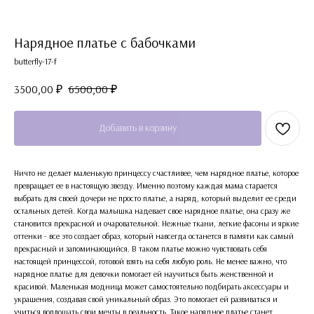
Нарядное платье с бабочками
butterfly-17-f
3500,00
₽
6500,00
₽
Добавить в корзину
Ничто не делает маленькую принцессу счастливее, чем нарядное платье, которое
превращает ее в настоящую звезду. Именно поэтому каждая мама старается
выбрать для своей дочери не просто платье, а наряд, который выделит ее среди
остальных детей. Когда малышка надевает свое нарядное платье, она сразу же
становится прекрасной и очаровательной. Нежные ткани, легкие фасоны и яркие
оттенки - все это создает образ, который навсегда останется в памяти как самый
прекрасный и запоминающийся. В таком платье можно чувствовать себя
настоящей принцессой, готовой взять на себя любую роль. Не менее важно, что
нарядное платье для девочки помогает ей научиться быть женственной и
красивой. Маленькая модница может самостоятельно подбирать аксессуары и
украшения, создавая свой уникальный образ. Это помогает ей развиваться и
учиться воплощать свои мечты в реальность. Такое нарядное платье станет