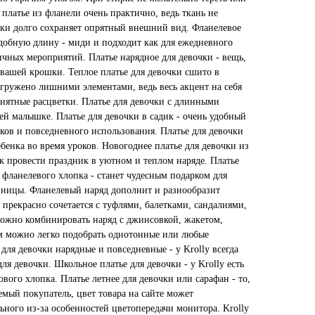
 платье из фланели очень практично, ведь ткань не
жки долго сохраняет опрятный внешний вид. Фланелевое
удобную длину - миди и подходит как для ежедневного
ичных мероприятий. Платье нарядное для девочки - вещь,
 вашей крошки. Теплое платье для девочки сшито в
гружено лишними элементами, ведь весь акцент на себя
иятные расцветки. Платье для девочки с длинными
ей малышке. Платье для девочки в садик - очень удобный
ков и повседневного использования. Платье для девочки
ебенка во время уроков. Новогоднее платье для девочки из
ак провести праздник в уютном и теплом наряде. Платье
 фланелевого хлопка - станет чудесным подарком для
нницы. Фланелевый наряд дополнит и разнообразит
прекрасно сочетается с туфлями, балетками, сандалиями,
ожно комбинировать наряд с джинсовкой, жакетом,
ям можно легко подобрать однотонные или любые
для девочки нарядные и повседневные - у Krolly всегда
ля девочки. Школьное платье для девочки - у Krolly есть
вого хлопка. Платье летнее для девочки или сарафан - то,
емый покупатель, цвет товара на сайте может
льного из-за особенностей цветопередачи монитора. Krolly