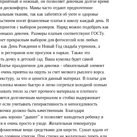
 приятный и нежный, он позволяет девочкам долгое время
вая дискомфорта. Мамы часто отдают предпочтение
ьным тканям, так как заботятся об уюте и здоровье
льствием носят фланелевые платья в школу каждый день. В
 принтов с выбором размеров. Наряд можно подобрать как
неньких девочек. Размеры платьев соответствуют ГОСТу.
анет прекрасным выбором для фотосессий или любых
как День Рождения и Новый Год свадьба утренник, а
 и ресторанов или прогулок в парках. Также это
ть дочку в детский сад. Ваша куколка будет самой
Платье праздничное для девочки - обязательный элемент
 очень приятна на ощупь за счет мелкого рыхлого ворса.
екстуру, за что и ценится данный материал. В платье для
 хлопка можно быстро и легко согреться холодной осенью
ивать тепло за счет прочного материала и плотного
ляется долговечным материалом и стойко выдерживает
же если учитывать гиперактивность и непоседливость
евочки должно быть качественным. Благодаря
ань хорошо “дышит” и позволяет находиться ребенку в
ся и очень просто в уходе. Желательная температура
 фланелевые вещи средствами для шерсти. Сушат вдали от
ьно горячим утюгом. При стирке не желательно тереть или