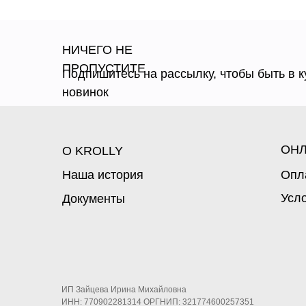
НИЧЕГО НЕ
ПРОПУСТИТЕ
Подпишитесь на рассылку, чтобы быть в к
новинок
ОНЛ
О KROLLY
Наша история
Опл
Усл
Документы
ИП Зайцева Ирина Михайловна
ИНН: 770902281314 ОРГНИП: 321774600257351