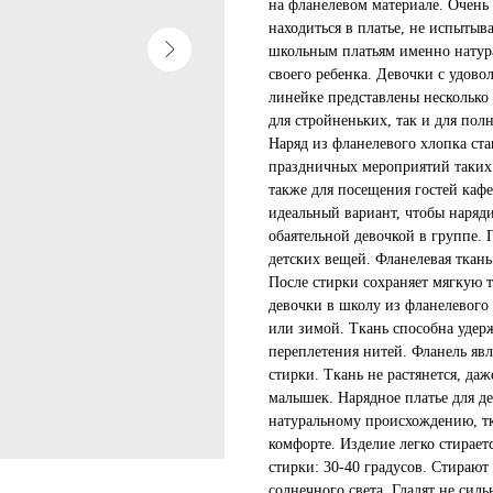
на фланелевом материале. Очень
находиться в платье, не испыты
школьным платьям именно натурал
своего ребенка. Девочки с удово
линейке представлены несколько
для стройненьких, так и для пол
Наряд из фланелевого хлопка ст
праздничных мероприятий таких 
также для посещения гостей кафе
идеальный вариант, чтобы наряди
обаятельной девочкой в группе. 
детских вещей. Фланелевая ткань
После стирки сохраняет мягкую т
девочки в школу из фланелевого
или зимой. Ткань способна удерж
переплетения нитей. Фланель яв
стирки. Ткань не растянется, да
малышек. Нарядное платье для д
натуральному происхождению, тк
комфорте. Изделие легко стирает
стирки: 30-40 градусов. Стирают
солнечного света. Гладят не сил