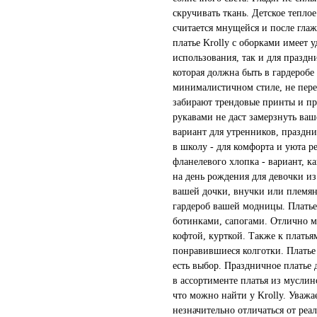
скручивать ткань. Детское теплое
считается мнущейся и после гла
платье Krolly с оборками имеет 
использования, так и для праздн
которая должна быть в гардеробе
минималистичном стиле, не пере
забирают трендовые принты и пр
рукавами не даст замерзнуть ваш
вариант для утренников, праздни
в школу - для комфорта и уюта р
фланелевого хлопка - вариант, к
на день рождения для девочки из
вашей дочки, внучки или племя
гардероб вашей модницы. Платье 
ботинками, сапогами. Отлично м
кофтой, курткой. Также к плать
понравившиеся колготки. Платье 
есть выбор. Праздничное платье д
в ассортименте платья из муслино
что можно найти у Krolly. Уважа
незначительно отличаться от реа