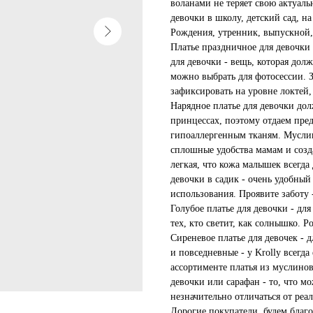
воланами не теряет свою актуальн
девочки в школу, детский сад, н
Рождения, утренник, выпускной, 
Платье праздничное для девочки 
для девочки - вещь, которая дол
можно выбрать для фотосессии. З
зафиксировать на уровне локтей,
Нарядное платье для девочки до
принцессах, поэтому отдаем пре
гипоаллергенным тканям. Муслин
сплошные удобства мамам и созд
легкая, что кожа малышек всегда
девочки в садик - очень удобный
использования. Проявите заботу
Голубое платье для девочки - для
тех, кто светит, как солнышко. Р
Сиреневое платье для девочек -
и повседневные - у Krolly всегда
ассортименте платья из муслинов
девочки или сарафан - то, что мо
незначительно отличаться от реа
Дорогие покупатели, будем благо