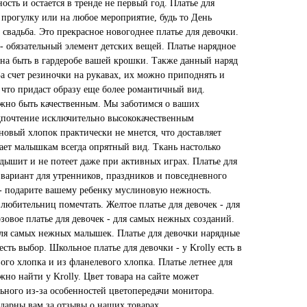
ость и остается в тренде не первый год. Платье для
а прогулку или на любое мероприятие, будь то День
свадьба. Это прекрасное новогоднее платье для девочки.
- обязательный элемент детских вещей. Платье нарядное
жна быть в гардеробе вашей крошки. Также данный наряд
а счет резиночки на рукавах, их можно приподнять и
 что придаст образу еще более романтичный вид.
лжно быть качественным. Мы заботимся о ваших
дпочтение исключительно высококачественным
овый хлопок практически не мнется, что доставляет
ает малышкам всегда опрятный вид. Ткань настолько
 дышит и не потеет даже при активных играх. Платье для
 вариант для утренников, праздников и повседневного
 - подарите вашему ребенку муслиновую нежность.
 любительниц помечтать. Желтое платье для девочек - для
озовое платье для девочек - для самых нежных созданий.
 для самых нежных малышек. Платье для девочки нарядные
 есть выбор. Школьное платье для девочки - у Krolly есть в
ого хлопка и из фланелевого хлопка. Платье летнее для
жно найти у Krolly. Цвет товара на сайте может
льного из-за особенностей цветопередачи монитора.
дарны вам за отзывы о наших товарах.