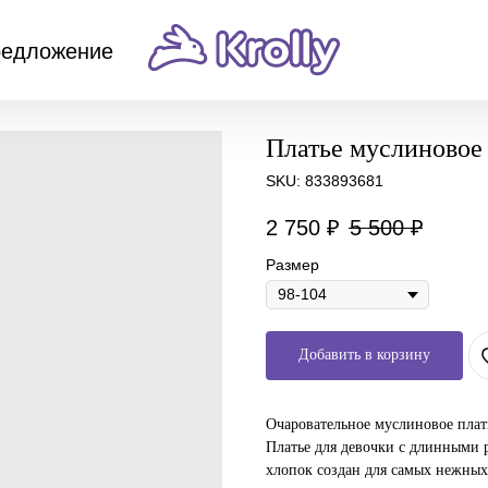
редложение
Платье муслиновое
SKU:
833893681
2 750
₽
5 500
₽
Размер
Добавить в корзину
Очаровательное муслиновое плать
Платье для девочки с длинными
хлопок создан для самых нежных