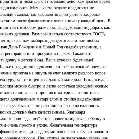
 приятный и нежный, он позволяет девочкам долгое время
вая дискомфорта. Мамы часто отдают предпочтение
ьным тканям, так как заботятся об уюте и здоровье
льствием носят фланелевые платья в школу каждый день. В
 принтов с выбором размеров. Наряд можно подобрать как
неньких девочек. Размеры платьев соответствуют ГОСТу.
анет прекрасным выбором для фотосессий или любых
как День Рождения и Новый Год свадьба утренник, а
 и ресторанов или прогулок в парках. Также это
ть дочку в детский сад. Ваша куколка будет самой
Платье праздничное для девочки - обязательный элемент
 очень приятна на ощупь за счет мелкого рыхлого ворса.
екстуру, за что и ценится данный материал. В платье для
 хлопка можно быстро и легко согреться холодной осенью
ивать тепло за счет прочного материала и плотного
ляется долговечным материалом и стойко выдерживает
же если учитывать гиперактивность и непоседливость
евочки должно быть качественным. Благодаря
ань хорошо “дышит” и позволяет находиться ребенку в
ся и очень просто в уходе. Желательная температура
 фланелевые вещи средствами для шерсти. Сушат вдали от
ьно горячим утюгом. При стирке не желательно тереть или