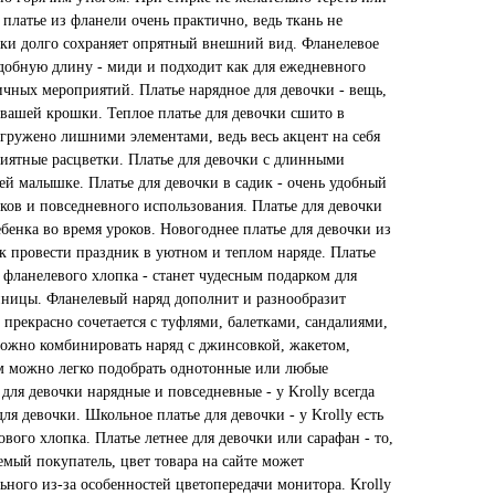
 платье из фланели очень практично, ведь ткань не
жки долго сохраняет опрятный внешний вид. Фланелевое
удобную длину - миди и подходит как для ежедневного
ичных мероприятий. Платье нарядное для девочки - вещь,
 вашей крошки. Теплое платье для девочки сшито в
гружено лишними элементами, ведь весь акцент на себя
иятные расцветки. Платье для девочки с длинными
ей малышке. Платье для девочки в садик - очень удобный
ков и повседневного использования. Платье для девочки
ебенка во время уроков. Новогоднее платье для девочки из
ак провести праздник в уютном и теплом наряде. Платье
 фланелевого хлопка - станет чудесным подарком для
нницы. Фланелевый наряд дополнит и разнообразит
прекрасно сочетается с туфлями, балетками, сандалиями,
ожно комбинировать наряд с джинсовкой, жакетом,
ям можно легко подобрать однотонные или любые
для девочки нарядные и повседневные - у Krolly всегда
ля девочки. Школьное платье для девочки - у Krolly есть
вого хлопка. Платье летнее для девочки или сарафан - то,
емый покупатель, цвет товара на сайте может
льного из-за особенностей цветопередачи монитора. Krolly