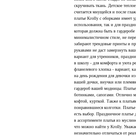
скручивать ткань. Детское теплое
считается мнущейся и после гла
платье Krolly с оборками имеет 
использования, так и для праздн
которая должна быть в гардеробе
минималистичном стиле, не пере
забирают трендовые принты и пр
рукавами не даст замерзнуть ваш
вариант для утренников, праздни
в школу - для комфорта и уюта р
фланелевого хлопка - вариант, к
на день рождения для девочки из
вашей дочки, внучки или племя
гардероб вашей модницы. Платье 
ботинками, сапогами. Отлично м
кофтой, курткой. Также к плать
понравившиеся колготки. Платье 
есть выбор. Праздничное платье д
в ассортименте платья из муслино
что можно найти у Krolly. Уважа
незначительно отличаться от реа