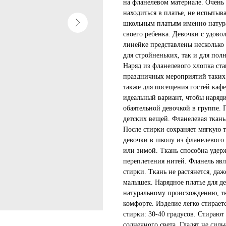
на фланелевом материале. Очень
находиться в платье, не испыты
школьным платьям именно натурал
своего ребенка. Девочки с удово
линейке представлены несколько
для стройненьких, так и для пол
Наряд из фланелевого хлопка ст
праздничных мероприятий таких 
также для посещения гостей кафе
идеальный вариант, чтобы наряди
обаятельной девочкой в группе. 
детских вещей. Фланелевая ткань
После стирки сохраняет мягкую т
девочки в школу из фланелевого
или зимой. Ткань способна удерж
переплетения нитей. Фланель яв
стирки. Ткань не растянется, да
малышек. Нарядное платье для д
натуральному происхождению, тк
комфорте. Изделие легко стирает
стирки: 30-40 градусов. Стирают
солнечного света. Гладят не сил