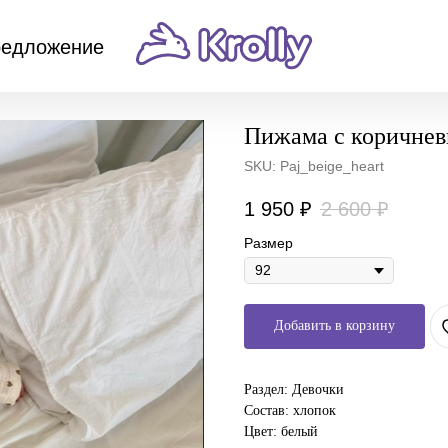
редложение
Пижама с коричнев
SKU:
Paj_beige_heart
1 950
₽
2 600
₽
Размер
Добавить в корзину
Раздел: Девочки
Состав: хлопок
Цвет: белый