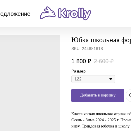
редложение
Юбка школьная фор
SKU:
244881618
1 800
₽
2 600
₽
Размер
Добавить в корзину
Классическая школьная черная юб
Осень - Зима 2024 - 2025 г. Прои
низу. Трендовая юбочка в школу 