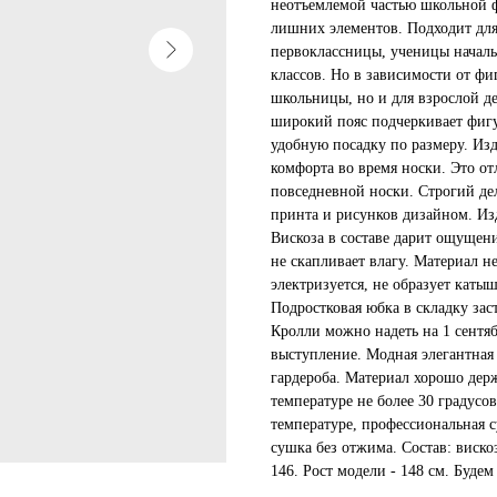
неотъемлемой частью школьной ф
лишних элементов. Подходит для 
первоклассницы, ученицы началь
классов. Но в зависимости от ф
школьницы, но и для взрослой де
широкий пояс подчеркивает фигу
удобную посадку по размеру. Из
комфорта во время носки. Это о
повседневной носки. Строгий де
принта и рисунков дизайном. Из
Вискоза в составе дарит ощущен
не скапливает влагу. Материал н
электризуется, не образует кат
Подростковая юбка в складку за
Кролли можно надеть на 1 сентяб
выступление. Модная элегантная
гардероба. Материал хорошо держ
температуре не более 30 градусов
температуре, профессиональная 
сушка без отжима. Состав: виско
146. Рост модели - 148 см. Буд