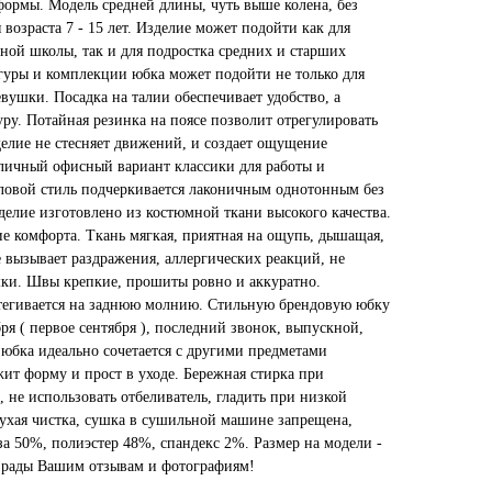
ормы. Модель средней длины, чуть выше колена, без
возраста 7 - 15 лет. Изделие может подойти как для
ной школы, так и для подростка средних и старших
игуры и комплекции юбка может подойти не только для
вушки. Посадка на талии обеспечивает удобство, а
ру. Потайная резинка на поясе позволит отрегулировать
делие не стесняет движений, и создает ощущение
тличный офисный вариант классики для работы и
ловой стиль подчеркивается лаконичным однотонным без
делие изготовлено из костюмной ткани высокого качества.
ие комфорта. Ткань мягкая, приятная на ощупь, дышащая,
е вызывает раздражения, аллергических реакций, не
ышки. Швы крепкие, прошиты ровно и аккуратно.
стегивается на заднюю молнию. Стильную брендовую юбку
ря ( первое сентября ), последний звонок, выпускной,
 юбка идеально сочетается с другими предметами
ит форму и прост в уходе. Бережная стирка при
, не использовать отбеливатель, гладить при низкой
сухая чистка, сушка в сушильной машине запрещена,
за 50%, полиэстер 48%, спандекс 2%. Размер на модели -
ем рады Вашим отзывам и фотографиям!