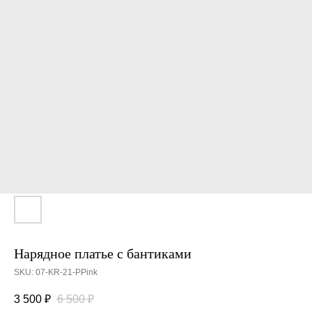
Нарядное платье с бантиками
SKU:
07-KR-21-PPink
3 500
₽
6 500
₽